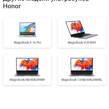
Honor
Замена материнской платы
от 2750 ₽
Заказать
Замена жесткого диска HDD/SSD
от 1450 ₽
Заказать
MagicBook X 16 Pro
MagicBook VLR-W09
MagicBook Nbl-WAQ9HNR
MagicBook 14 Nbl-WAQ9AHNL