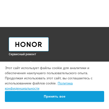
Сервисный ремонт
ВЫБЕРИ СВОЙ ГОРОД
Этот сайт использует файлы cookie для аналитики и
Ремонт ультрабука MagicBook 14 Nbl-WAQ9HNR Honor в
обеспечения наилучшего пользовательского опыта.
Краснодаре
Продолжая использовать этот сайт, вы соглашаетесь с
Ремонт ультрабука MagicBook 14 Nbl-WAQ9HNR Honor в
использованием файлов cookie.
Политика
Ростове-на-Дону
конфиденциальности
Ремонт ультрабука MagicBook 14 Nbl-WAQ9HNR Honor в
Нижнем Новгороде
Принять все
Ремонт ультрабука MagicBook 14 Nbl-WAQ9HNR Honor в
Новосибирске