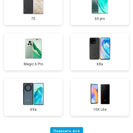
70
60 pro
Magic 6 Pro
X8a
X9a
10X Lite