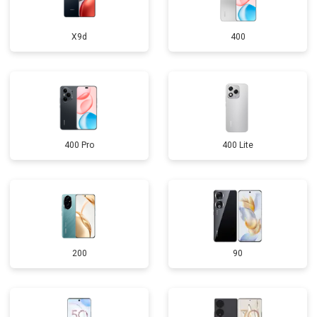
X9d
400
400 Pro
400 Lite
200
90