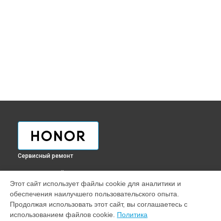
Сервисный ремонт
ВЫБЕРИ СВОЙ ГОРОД
Этот сайт использует файлы cookie для аналитики и
Ремонт телефона 20e Honor в
Краснодаре
обеспечения наилучшего пользовательского опыта.
Ремонт телефона 20e Honor в
Ростове-на-Дону
Продолжая использовать этот сайт, вы соглашаетесь с
Ремонт телефона 20e Honor в
Нижнем Новгороде
использованием файлов cookie.
Политика