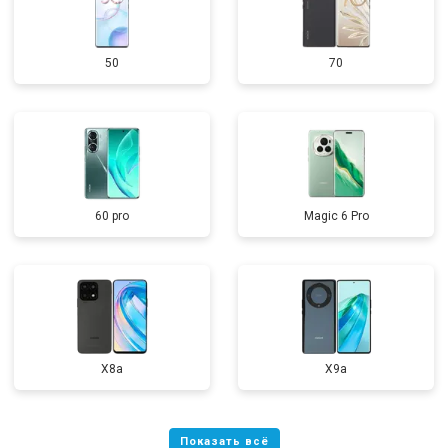
50
70
60 pro
Magic 6 Pro
X8a
X9a